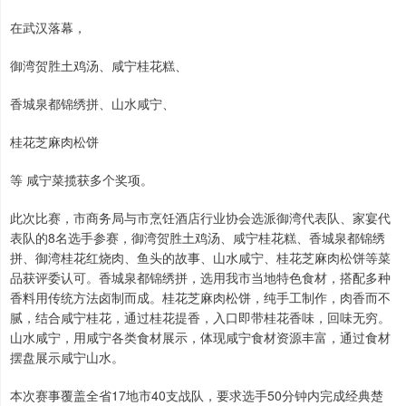
在武汉落幕，
御湾贺胜土鸡汤、咸宁桂花糕、
香城泉都锦绣拼、山水咸宁、
桂花芝麻肉松饼
等 咸宁菜揽获多个奖项。
此次比赛，市商务局与市烹饪酒店行业协会选派御湾代表队、家宴代
表队的8名选手参赛，御湾贺胜土鸡汤、咸宁桂花糕、香城泉都锦绣
拼、御湾桂花红烧肉、鱼头的故事、山水咸宁、桂花芝麻肉松饼等菜
品获评委认可。香城泉都锦绣拼，选用我市当地特色食材，搭配多种
香料用传统方法卤制而成。桂花芝麻肉松饼，纯手工制作，肉香而不
腻，结合咸宁桂花，通过桂花提香，入口即带桂花香味，回味无穷。
山水咸宁，用咸宁各类食材展示，体现咸宁食材资源丰富，通过食材
摆盘展示咸宁山水。
本次赛事覆盖全省17地市40支战队，要求选手50分钟内完成经典楚