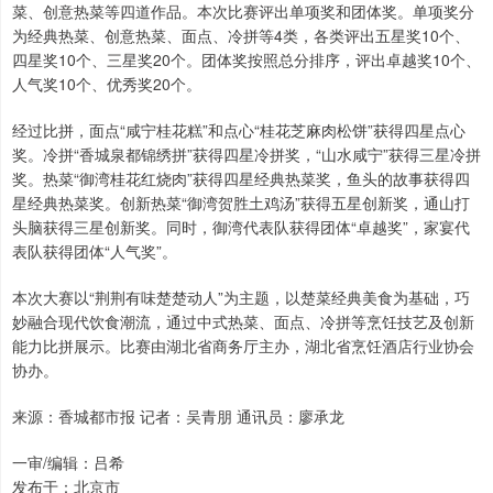
菜、创意热菜等四道作品。本次比赛评出单项奖和团体奖。单项奖分
为经典热菜、创意热菜、面点、冷拼等4类，各类评出五星奖10个、
四星奖10个、三星奖20个。团体奖按照总分排序，评出卓越奖10个、
人气奖10个、优秀奖20个。
经过比拼，面点“咸宁桂花糕”和点心“桂花芝麻肉松饼”获得四星点心
奖。冷拼“香城泉都锦绣拼”获得四星冷拼奖，“山水咸宁”获得三星冷拼
奖。热菜“御湾桂花红烧肉”获得四星经典热菜奖，鱼头的故事获得四
星经典热菜奖。创新热菜“御湾贺胜土鸡汤”获得五星创新奖，通山打
头脑获得三星创新奖。同时，御湾代表队获得团体“卓越奖”，家宴代
表队获得团体“人气奖”。
本次大赛以“荆荆有味楚楚动人”为主题，以楚菜经典美食为基础，巧
妙融合现代饮食潮流，通过中式热菜、面点、冷拼等烹饪技艺及创新
能力比拼展示。比赛由湖北省商务厅主办，湖北省烹饪酒店行业协会
协办。
来源：香城都市报 记者：吴青朋 通讯员：廖承龙
一审/编辑：吕希
发布于：北京市