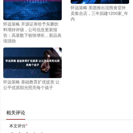
怀远策略 美团推出浣熊食堂外
卖集合店，三年拟建1200家_年
内
怀远策略 开源证券给予东鹏饮
料增持评级，公司信息更新报
告：高基数下较快增长，新品表
现强劲
怀远策略 基础教育扩优提质 让
公平优质阳光照亮每个孩子
相关评论
本文评分
*