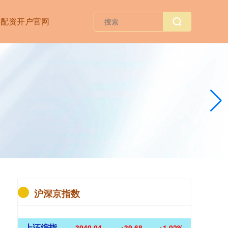
票配资开户官网
沪深京指数
上证综指
3940.04
+39.68
+1.02%