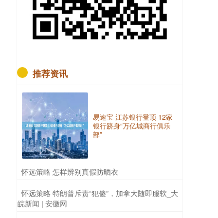
推荐资讯
易速宝 江苏银行登顶 12家
银行跻身“万亿城商行俱乐
部”
​怀远策略 怎样辨别真假防晒衣
​怀远策略 特朗普斥责“犯傻”，加拿大随即服软_大
皖新闻 | 安徽网