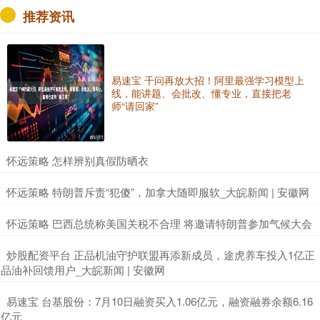
推荐资讯
易速宝 千问再放大招！阿里最强学习模型上
线，能讲题、会批改、懂专业，直接把老
师“请回家”
​怀远策略 怎样辨别真假防晒衣
​怀远策略 特朗普斥责“犯傻”，加拿大随即服软_大皖新闻 | 安徽网
​怀远策略 巴西总统称美国关税不合理 将邀请特朗普参加气候大会
​炒股配资平台 正品机油守护联盟再添新成员，途虎养车投入1亿正
品油补回馈用户_大皖新闻 | 安徽网
​易速宝 台基股份：7月10日融资买入1.06亿元，融资融券余额6.16
亿元