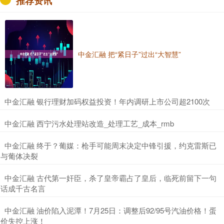
推荐资讯
中金汇融 把“紧日子”过出“大智慧”
​中金汇融 银行理财加码权益投资！年内调研上市公司超2100次
​中金汇融 西宁污水处理站改造_处理工艺_成本_rmb
​中金汇融 终于？葡媒：枪手可能周末决定中锋引援，约克雷斯已
与葡体决裂
​中金汇融 古代第一奸臣，杀了皇帝霸占了皇后，临死前留下一句
话成千古名言
​中金汇融 油价陷入泥潭！7月25日：调整后92/95号汽油价格！蛋
价失控上涨！