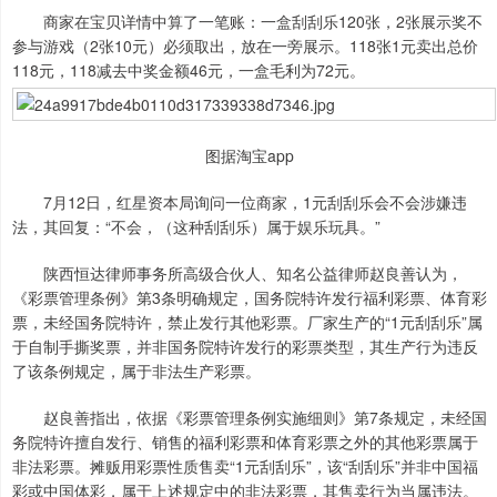
商家在宝贝详情中算了一笔账：一盒刮刮乐120张，2张展示奖不
参与游戏（2张10元）必须取出，放在一旁展示。118张1元卖出总价
118元，118减去中奖金额46元，一盒毛利为72元。
图据淘宝app
7月12日，红星资本局询问一位商家，1元刮刮乐会不会涉嫌违
法，其回复：“不会，（这种刮刮乐）属于娱乐玩具。”
陕西恒达律师事务所高级合伙人、知名公益律师赵良善认为，
《彩票管理条例》第3条明确规定，国务院特许发行福利彩票、体育彩
票，未经国务院特许，禁止发行其他彩票。厂家生产的“1元刮刮乐”属
于自制手撕奖票，并非国务院特许发行的彩票类型，其生产行为违反
了该条例规定，属于非法生产彩票。
赵良善指出，依据《彩票管理条例实施细则》第7条规定，未经国
务院特许擅自发行、销售的福利彩票和体育彩票之外的其他彩票属于
非法彩票。摊贩用彩票性质售卖“1元刮刮乐”，该“刮刮乐”并非中国福
彩或中国体彩，属于上述规定中的非法彩票，其售卖行为当属违法。