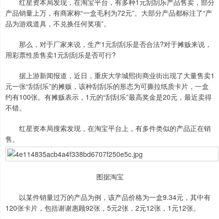
红星资本局发现，在淘宝平台，有多种1元刮刮乐产品售卖，部分
产品销量上万，有商家称“一盒毛利为72元”。大部分产品都标注了“产
品为游戏道具，不兑换任何奖项”。
那么，对于厂家来说，生产1元刮刮乐是否合法?对于摊贩来说，
用彩票性质售卖1元刮刮乐是否可行?
据上游新闻报道，近日，重庆大学城熙街商业街出现了大量售卖1
元一张“刮刮乐”的摊贩，该种刮刮乐的形态为可撕拉纸质卡片，一盒
约有100张。有摊贩表示，1元的“刮刮乐”最高奖金是20元，最近卖得
不错。
红星资本局搜索发现，在淘宝平台上，有多件类似的产品正在销
售。
图据淘宝
以某件销量过万的产品为例，该产品价格为一盒9.34元，其中有
120张卡片，包括谢谢惠顾92张，5元2张，2元12张，1元12张。