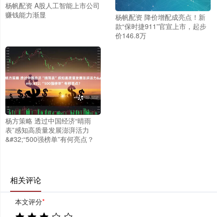
杨帆配资 A股人工智能上市公司
赚钱能力渐显
杨帆配资 降价增配成亮点！新
款“保时捷911”官宣上市，起步
价146.8万
杨方策略 透过中国经济“晴雨
表”感知高质量发展澎湃活力
&#32;“500强榜单”有何亮点？
相关评论
本文评分
*