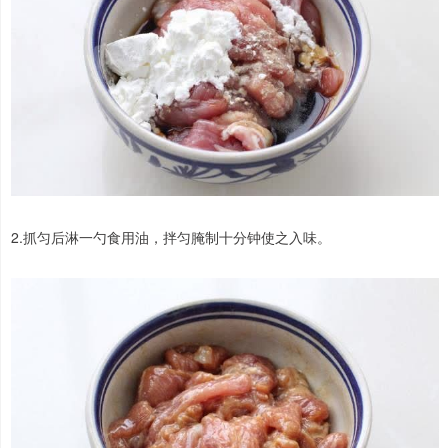
2.抓匀后淋一勺食用油，拌匀腌制十分钟使之入味。