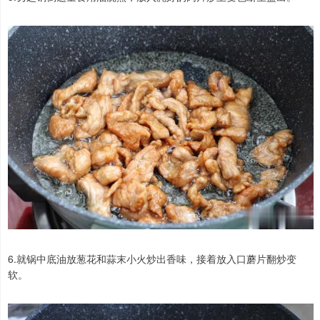
6.就锅中底油放葱花和蒜末小火炒出香味，接着放入口蘑片翻炒变
软。