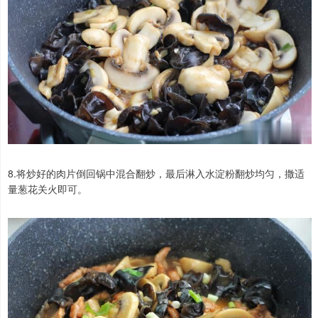
8.将炒好的肉片倒回锅中混合翻炒，最后淋入水淀粉翻炒均匀，撒适
量葱花关火即可。