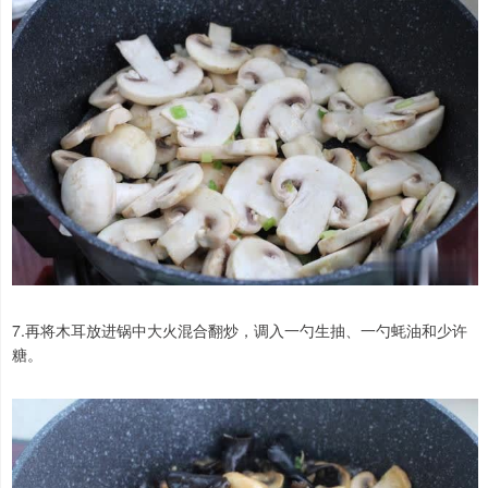
7.再将木耳放进锅中大火混合翻炒，调入一勺生抽、一勺蚝油和少许
糖。