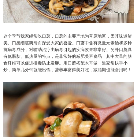
这个季节我家经常吃口蘑，口蘑的主要产地为草原地区，因其味道鲜
美、口感细腻爽滑而深受大家的喜爱。口蘑中含有微量元素硒和多种
抗病毒成分，对辅助治疗由病毒引起的疾病效果非常好。另外口蘑具
有低脂肪、低热量的特点，是非常好的减肥美容食品，其中大量的膳
食纤维可以促进排毒防止发胖。用口蘑搭配木耳做一道家常快手小
炒，简单几分钟就能出锅，营养丰富鲜美好吃，减脂期也能食用哟！