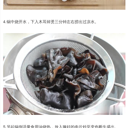
4.锅中烧开水，下入木耳焯烫三分钟左右捞出过凉水。
5.另起锅倒适量食用油烧热，放入腌好的肉片炒至变色断生盛出。