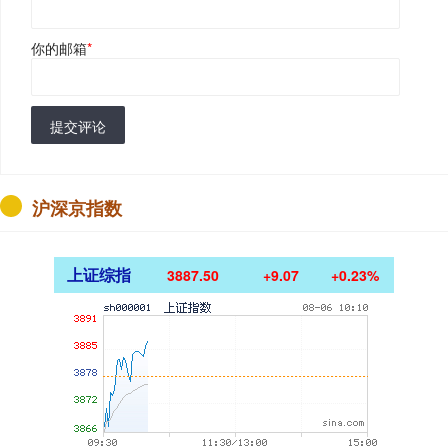
你的邮箱
*
提交评论
沪深京指数
上证综指
3887.50
+9.07
+0.23%