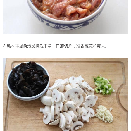
3.黑木耳提前泡发摘洗干净，口蘑切片，准备葱花和蒜末。