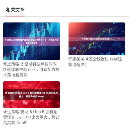
相关文章
怀远策略 A股全线收红 科创综
怀远策略 太空链科技AI智能体
指涨超3%
终端体验中心开业，引领新兴技
术落地新篇章
怀远策略 骁龙 8 Gen 5 新机配
置曝光：硅电池比大更大，预计
为真我 Neo8