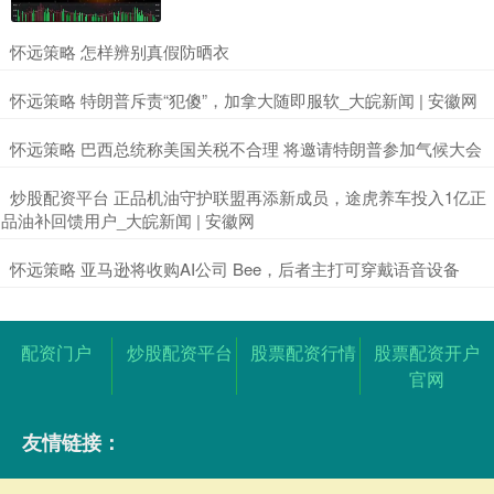
​怀远策略 怎样辨别真假防晒衣
​怀远策略 特朗普斥责“犯傻”，加拿大随即服软_大皖新闻 | 安徽网
​怀远策略 巴西总统称美国关税不合理 将邀请特朗普参加气候大会
​炒股配资平台 正品机油守护联盟再添新成员，途虎养车投入1亿正
品油补回馈用户_大皖新闻 | 安徽网
​怀远策略 亚马逊将收购AI公司 Bee，后者主打可穿戴语音设备
配资门户
炒股配资平台
股票配资行情
股票配资开户
官网
友情链接：