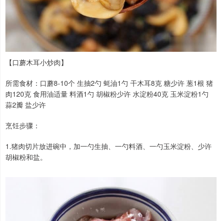
【口蘑木耳小炒肉】
所需食材：口蘑8-10个 生抽2勺 蚝油1勺 干木耳8克 糖少许 葱1根 猪
肉120克 食用油适量 料酒1勺 胡椒粉少许 水淀粉40克 玉米淀粉1勺
蒜2瓣 盐少许
烹饪步骤：
1.猪肉切片放进碗中，加一勺生抽、一勺料酒、一勺玉米淀粉、少许
胡椒粉和盐。