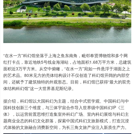
“在水一方”科幻馆坐落于上海之鱼东南角，毗邻奉贤博物馆和多个网
红打卡点，靠近地铁5号线金海湖站，占地面积1.68万平方米，总建筑
面积近3万平方米。从空中俯瞰，“在水一方”宛如一件悬浮于湖面之上
的艺术品。80米见方的壳体结构设计不仅创造了科幻馆开阔的内部空
间，还赋予了建筑独特的外观形态。目前，科幻馆已获得“最大的双壳
体结构科幻馆”这一大世界基尼斯纪录。
据介绍，科幻馆以大国科幻为主题，结合中式哲学观、中国科幻与中
国科技创新三个维度，与三体宇宙合作导入世界级中国科幻IP《三
体》，以运营前置思维打造集室外科幻广场、室内科幻展馆与科幻主
题商业业态的科幻文化群落，探索中国式科幻文旅新模式，打造沉浸
式体验的文旅融合消费新空间，为长三角文旅产业注入新质生产力。