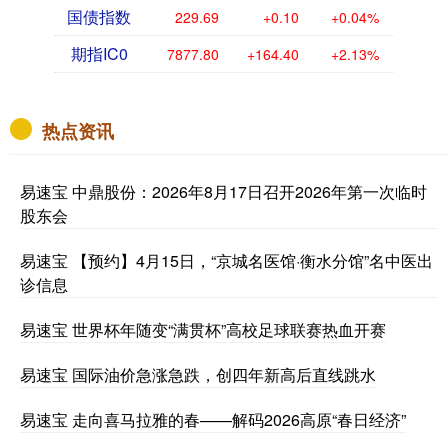
国债指数
229.69
+0.10
+0.04%
期指IC0
7877.80
+164.40
+2.13%
热点资讯
易速宝 中鼎股份：2026年8月17日召开2026年第一次临时
股东会
易速宝 【预约】4月15日，“京城名医馆·衡水分馆”名中医出
诊信息
易速宝 世界杯年随变“满贯杯”高校足球联赛热血开赛
易速宝 国际油价急涨急跌，创四年新高后直线跳水
易速宝 走向喜马拉雅的春——解码2026高原“春日经济”