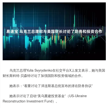
乌克兰总理Yulia Svyrydenko在社交平台X上发文表示，她与美国
财长斯科特·贝森特讨论了加强国防和投资领域的合作。
她表示：“着重讨论了泽连斯基总统宣布的潜在防务协议”
她表示讨论了启动“美乌重建投资基金”（US-Ukraine
Reconstruction Investment Fund）。