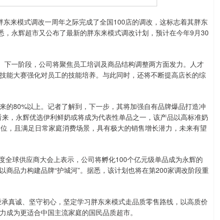
东来模式调改一周年之际完成了全国100店的调改，这标志着其胖东
悉，永辉超市又公布了最新的胖东来模式调改计划，预计在今年9月30
。下一阶段，公司将聚焦员工培训及商品结构调整两方面发力。人才
技能大赛强化对员工的技能培养。与此同时，还将不断提高店长的综
的80%以上。记者了解到，下一步，其将加强自有品牌爆品打造冲
看来，永辉优选伊利鲜奶或将成为代表性单品之一，该产品以高标准奶
品定位，且满足日常家庭消费场景，具有极大的销售增长潜力，未来有望
度全球供应商大会上表示，公司将孵化100个亿元级单品成为永辉的
商品力构建品牌“护城河”。据悉，该计划也将在第200家调改阶段重
秉承真诚、坚守初心，坚定学习胖东来模式走品质零售路线，以高质价
力成为更适合中国主流家庭的国民品质超市。