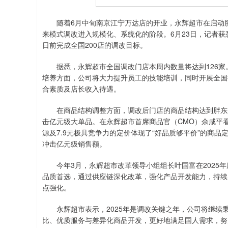
随着6月中旬南京江宁万达店的开业，永辉超市在启动胖
来模式调改进入规模化、系统化的阶段。6月23日，记者获
日前完成全国200店的调改目标。
据悉，永辉超市全国调改门店本周内数量将达到126家
培养方面，公司将大力提升员工的技能培训，同时开展全国
合素质及店长收入待遇。
在商品结构调整方面，调改后门店的商品结构达到胖东来
击亿元级大单品。在永辉超市首席商品官（CMO）佘咸平
源及7.9元极具竞争力的定价体现了“好品质够平价”的商
冲击亿元级销售额。
今年3月，永辉超市改革领导小组组长叶国富在2025年
品质首选，通过供应链深化改革，强化产品开发能力，持续以
点强化。
永辉超市表示，2025年是调改关键之年，公司将继续
比、优质服务与差异化商品开发，更好地满足国人需求，努