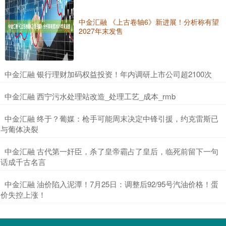
中金汇融 《上古卷轴6》新进展！分析称有望
2027年末发售
​中金汇融 银行理财加码权益投资！年内调研上市公司超2100次
​中金汇融 西宁污水处理站改造_处理工艺_成本_rmb
​中金汇融 终于？葡媒：枪手可能周末决定中锋引援，约克雷斯已
与葡体决裂
​中金汇融 古代第一奸臣，杀了皇帝霸占了皇后，临死前留下一句
话成千古名言
​中金汇融 油价陷入泥潭！7月25日：调整后92/95号汽油价格！蛋
价失控上涨！