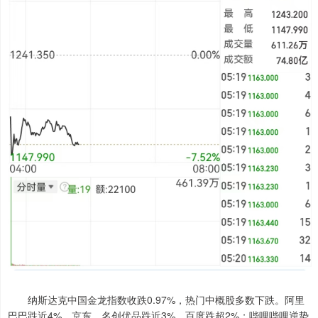
纳斯达克中国金龙指数收跌0.97%，热门中概股多数下跌。阿里
巴巴跌近4%，京东、名创优品跌近3%，百度跌超2%；哔哩哔哩逆势