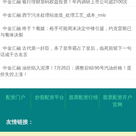
​中金汇融 银行理财加码权益投资！年内调研上市公司超2100次
​中金汇融 西宁污水处理站改造_处理工艺_成本_rmb
​中金汇融 终于？葡媒：枪手可能周末决定中锋引援，约克雷斯已
与葡体决裂
​中金汇融 古代第一奸臣，杀了皇帝霸占了皇后，临死前留下一句
话成千古名言
​中金汇融 油价陷入泥潭！7月25日：调整后92/95号汽油价格！蛋
价失控上涨！
配资门户
炒股配资平台
股票配资行情
股票配资开户
官网
友情链接：