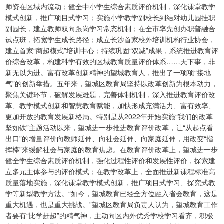
师资在区域内流动；健全中小学生综合素质评价机制，深化课堂教学
模式创新，推广项目式学习；实施小学教学副校长到结对幼儿园挂职
副园长，建立教师双向跟岗学习常态机制；在全市率先创办职普融合
试点班，拓宽学生成长路径；成立长沙首家校外培训机构行业协会，
建立首家“商超模式”培训中心；持续巩固“双减”成果，系统推进教育评
价综合改革，构建科学有效的区域教育质量评价体系……天下事，非
新无以为进。富有改革创新精神的望城教育人，推出了一项项“接地
气”的创新举措。五年来，望城区教育局坚持以改革创新为根本动力，
聚焦关键环节，破解发展难题，完善体制机制，深入推进教育评价改
革、教学模式创新和智慧教育赋能，加快形成充满活力、富有效率、
更加开放的教育发展新格局。特别是从2022年开始实施“我们的改革
坚如铁”主题活动以来，望城进一步推进教育评价改革，让“从起点看
出口”的增量评价向教师延伸、向社会延伸、向家庭延伸，用改变“指
挥棒”来缓解社会与家庭的教育焦虑。在教育评价改革上，望城进一步
健全学生综合素质评价机制，强化过程性评价和发展性评价，探索建
立多元主体参与的评价模式；在教学改革上，全面推进新课程标准高
质量落地实施，深化课堂教学模式创新，推广项目式学习、探究式教
学等新型教学方法。“如今，望城教育已经全方位融入省会教育，这是
重大机遇，也是重大挑战。”望城区教育局负责人认为，望城教育工作
者要有“比学赶超”的精气神，主动向区内外优秀学校学习看齐，积极