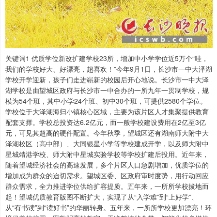
关键词1 优质学位新改扩建学校23所，增加中小学学位近5万个“哇，
我们的学校好大、好漂亮，超喜欢！”今年9月1日，长沙市一中大泽湖
学校开学迎新，孩子们走进崭新的校园后开心地说。长沙市一中大泽
湖学校是由望城区政府与长沙市一中合办的一所九年一贯制学校，规
模为54个班，其中小学24个班、初中30个班，可提供2580个学位。
学校位于大泽湖海归小镇核心区域，主要为该片区人才集聚提供教育
配套支撑。学校总投资达6.2亿元，而一般学校建设费用在2亿至3亿
元，可见其超高的硬件配置。今年秋季，望城区还有湖南师大附中大
泽湖校区（高中部）、大同银星小学等学校建成开学，以及师大附中
星城靖港学校、师大附中星城实验学校等学校扩建后投用。近年来，
随着望城经济社会的高速发展，多个片区人口急剧增加，优质学位的
增加成为群众的迫切需求。望城区委、区政府审时度势，用行动回应
群众需求，全力推进学位供给扩容提质。五年来，一所所学校拔地而
起！望城优质教育版图不断扩大，实现了从“入学难”到“上好学”、
从“有书读”到“读好书”的华丽转身。五年来，一所所学校更加漂亮！环