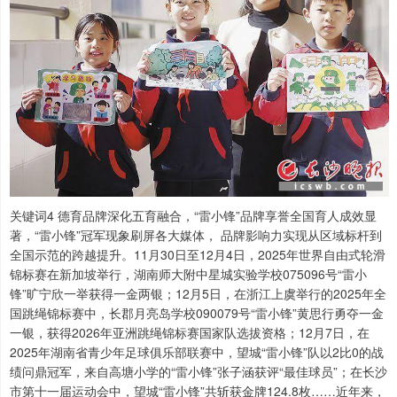
关键词4 德育品牌深化五育融合，“雷小锋”品牌享誉全国育人成效显
著，“雷小锋”冠军现象刷屏各大媒体， 品牌影响力实现从区域标杆到
全国示范的跨越提升。11月30日至12月4日，2025年世界自由式轮滑
锦标赛在新加坡举行，湖南师大附中星城实验学校075096号“雷小
锋”旷宁欣一举获得一金两银；12月5日，在浙江上虞举行的2025年全
国跳绳锦标赛中，长郡月亮岛学校090079号“雷小锋”黄思行勇夺一金
一银，获得2026年亚洲跳绳锦标赛国家队选拔资格；12月7日，在
2025年湖南省青少年足球俱乐部联赛中，望城“雷小锋”队以2比0的战
绩问鼎冠军，来自高塘小学的“雷小锋”张子涵获评“最佳球员”；在长沙
市第十一届运动会中，望城“雷小锋”共斩获金牌124.8枚……近年来，