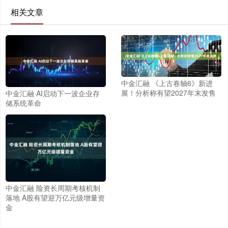
相关文章
中金汇融 《上古卷轴6》新进
展！分析称有望2027年末发售
中金汇融 AI启动下一波企业存
储系统革命
中金汇融 险资长周期考核机制
落地 A股有望迎万亿元级增量资
金