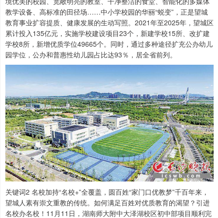
境优美的校园、宽敞明亮的教室、干净整洁的食堂、智能化的多媒体
教学设备、高标准的田径场……中小学校园的华丽“蜕变”，正是望城
教育事业扩容提质、健康发展的生动写照。2021年至2025年，望城区
累计投入135亿元，实施学校建设项目23个，新建学校15所、改扩建
学校8所，新增优质学位49665个。同时，通过多种途径扩充公办幼儿
园学位，公办和普惠性幼儿园占比达93％，居全省前列。
关键词2 名校加持“名校+”全覆盖，圆百姓“家门口优教梦”千百年来，
望城人素有崇文重教的传统。如何满足百姓对优质教育的渴望？引进
名校办名校！11月11日，湖南师大附中大泽湖校区初中部项目顺利完