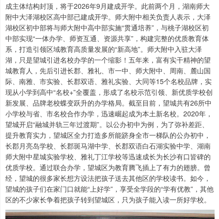
成主体结构封顶，将于2026年9月建成开学。此前两个月，湖南师大
附中大泽湖校区高中部已建成开学。师大附中相关负责人表示，大泽
湖校区初中部将与师大附中高中部实施“贯通培养”，与桃子湖校区初
中部实现“一体办学、师资互通、资源共享”，构建完整的优质教育体
系，打造引领区域教育高质量发展的“新高地”。师大附中入驻大泽
湖，只是望城引进名校办学的一个缩影！五年来，富有实干精神的望
城教育人，先后引进长郡、雅礼、市一中、师大附中、周南、麓山国
际、南雅、市实验、长郡双语、雅礼实验、大同等15个名校品牌，实
现从小学到高中“名校+”全覆盖，形成了名校示范引领、新优质学校创
新发展、品牌老校蝶变跃升的办学格局。截至目前，望城共有26所中
小学校与省、市名校合作办学，迅速崛起成为本土新名校。2020年，
望城开启“融城并轨三年过渡期”。以公办初中为例，为了弥补差距、
提升教育实力，望城区全力打造多所能跻身全市一梯队的公办初中，
长郡月亮岛学校、长郡斑马湖中学、长郡双语白石湖实验中学、湖南
师大附中星城实验学校、雅礼丁江学校等迅速成长为长沙有口皆碑的
优质学校。通过联合办学，望城区为教育腾飞插上了有力的翅膀。曾
经，望城的很多家长想方设法把孩子送去其他区的学校读书。如今，
望城的孩子们在家门口就能“上好学”，享受全学段的“学有优教”，其他
区的不少家长争着把孩子转到望城区，只为孩子能入读一所好学校。