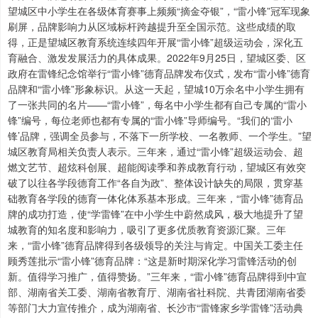
望城区中小学生在各级体育赛事上频频“摘金夺银”，“雷小锋”冠军现象
刷屏，品牌影响力从区域标杆跨越提升至全国示范。这些成绩的取
得，正是望城区教育系统连续四年开展“雷小锋”超级运动会，深化五
育融合、激发发展活力的具体成果。2022年9月25日，望城区委、区
政府在雷锋纪念馆举行“雷小锋”德育品牌发布仪式，发布“雷小锋”德育
品牌和“雷小锋”形象标识。从这一天起，望城10万余名中小学生拥有
了一张共同的名片——“雷小锋”，每名中小学生都有自己专属的“雷小
锋”编号，每位老师也都有专属的“雷小锋”导师编号。“我们的‘雷小
锋’品牌，强调全员参与，不落下一所学校、一名教师、一个学生。”望
城区教育局相关负责人表示。三年来，通过“雷小锋”超级运动会、超
燃文艺节、超炫科创展、超能阅读季和养成教育行动，望城区有效突
破了以往各学段德育工作“各自为政”、整体设计缺失的局限，贯穿基
础教育各学段的德育一体化体系基本形成。三年来，“雷小锋”德育品
牌的成功打造，使“学雷锋”在中小学生中蔚然成风，极大地提升了望
城教育的知名度和影响力，吸引了更多优质教育资源汇聚。三年
来，“雷小锋”德育品牌得到各级领导的关注与肯定。中国关工委主任
顾秀莲批示“雷小锋”德育品牌：“这是新时期深化学习雷锋活动的创
新。值得学习推广，值得赞扬。”三年来，“雷小锋”德育品牌得到中宣
部、湖南省关工委、湖南省教育厅、湖南省社科院、共青团湖南省委
等部门大力宣传推介，成为湖南省、长沙市“雷锋家乡学雷锋”活动典