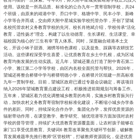
使用。该校是一所高品质、标准化的公办九年一贯寄宿制学校，共24
个班级，由原来的靖港中学、乔口中学、格塘中学、民丰小学、新峰
小学等合并而成，交由师大附中星城实验学校托管办学，开创了望城
名校托管农村义务教育学校的先河。校长肖艳斌介绍，学校传承“活化
教育，适性扬才”理念，构建了以生动德育、生长课程、生活课堂、幸
福校园为核心的“三生有幸”育人体系。同时，深度融合靖港本土文
化，开设小钵子甜酒、湘绣等特色课程，以及捉鱼、踩藕等农耕技艺
活动。这些课程深受学生喜爱，让优质教育在乡土中扎根，成为区域
教育均衡发展的生动实践。近几年，望城还重点打造了附中青石第二
小学、雅江第二小学等学校，由区内名校全面托管与帮扶。2026年，
望城还将整合桥驿中学与桥驿明德小学，在桥驿片区组建一所高标准
九年一贯制学校。目前，望城区政府已通过专题会议确定，将该项目
纳入2026年望城教育重点建设工程，积极推进前期规划与筹备工作。
五年来，望城区着力优化调整城乡教育的布局，实施乡村教育振兴行
动，加快农村义务教育寄宿制学校标准化建设，不断缩小城乡办学条
件的差距。同时，持续深化合作办学、集团化办学，发挥优质资源的
辐射带动作用，在课堂教学、教学研究、辅优培潜等方面加强对农村
学校的督导管理，持续扩大优质教育资源覆盖面，让农村孩子能够在
家门口享受优质教育。关键词6 教育改革聚焦关键环节创新，破解教
育发展难题率先推行教师“区管校聘”，打破教师资源固化，促进优质