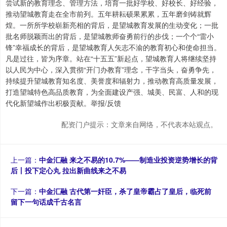
尝试新的教育理念、管理方法，培育一批好学校、好校长、好经验，
推动望城教育走在全市前列。五年耕耘硕果累累，五年磨剑铸就辉
煌。一所所学校崭新亮相的背后，是望城教育发展的生动变化；一批
批名师脱颖而出的背后，是望城教师奋勇前行的步伐；一个个“雷小
锋”幸福成长的背后，是望城教育人矢志不渝的教育初心和使命担当。
凡是过往，皆为序章。站在“十五五”新起点，望城教育人将继续坚持
以人民为中心，深入贯彻“开门办教育”理念，干字当头，奋勇争先，
持续提升望城教育知名度、美誉度和辐射力，推动教育高质量发展，
打造望城特色高品质教育，为全面建设产强、城美、民富、人和的现
代化新望城作出积极贡献。举报/反馈
配资门户提示：文章来自网络，不代表本站观点。
上一篇：
中金汇融 来之不易的10.7%——制造业投资逆势增长的背
后丨投下定心丸 拉出新曲线来之不易
下一篇：
中金汇融 古代第一奸臣，杀了皇帝霸占了皇后，临死前
留下一句话成千古名言