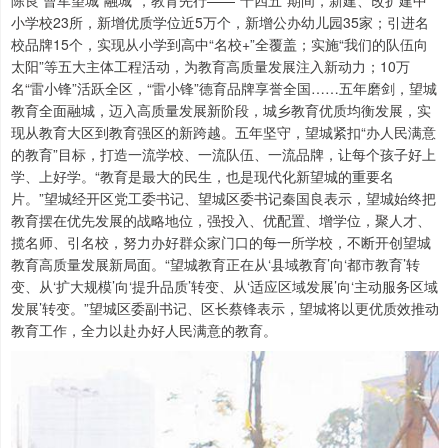
小学校23所，新增优质学位近5万个，新增公办幼儿园35家；引进名
校品牌15个，实现从小学到高中“名校+”全覆盖；实施“我们的队伍向
太阳”等五大主体工程活动，为教育高质量发展注入新动力；10万
名“雷小锋”活跃全区，“雷小锋”德育品牌享誉全国……五年磨剑，望城
教育全面融城，迈入高质量发展新阶段，城乡教育优质均衡发展，实
现从教育大区到教育强区的新跨越。五年坚守，望城紧扣“办人民满意
的教育”目标，打造一流学校、一流队伍、一流品牌，让每个孩子好上
学、上好学。“教育是最大的民生，也是现代化新望城的重要名
片。”望城经开区党工委书记、望城区委书记秦国良表示，望城始终把
教育摆在优先发展的战略地位，强投入、优配置、增学位，聚人才、
揽名师、引名校，努力办好群众家门口的每一所学校，不断开创望城
教育高质量发展新局面。“望城教育正在从‘县域教育’向‘都市教育’转
变、从‘扩大规模’向‘提升品质’转变、从‘适应区域发展’向‘主动服务区域
发展’转变。”望城区委副书记、区长蔡锋表示，望城将以更优质效推动
教育工作，全力以赴办好人民满意的教育。