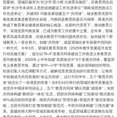
型案例。望城区被评为“长沙市‘雷小锋’大德育实验区”，区教育局先后
获评“长沙市未成年人思想道德建设工作先进单位”“湖南省思想政治工
作先进单位”。关键词5 均衡发展创建五个“共同体”，城乡教育优质均
衡发展质量是教育的生命线，均衡则是教育的基石与保障，两者共同
构成了教育事业健康发展的核心框架。在新时代背景下，推动教育公
平、实现优质均衡发展，已成为教育工作的重中之重。近年来，望城
教育高速高质发展，但城乡教育不均衡问题依然存在。如何破局？望
城教育人一直在努力。创建“共同体”，就是望城在多年探索中找到的
一种方式。今年3月，望城区教育局发布《2025年教学质量提升攻坚
行动实施方案》，提出以“N+X”发展共同体建设工作推进义务教育优
质均衡发展，2025年上半年组建“东西南北中”5个发展共同体，覆盖所
有义务教育学校。通过“初中+小学”学段贯通、城乡强弱校结对帮扶、
轮值召集人动态调配等方式，破解优质资源流动的行政壁垒，让每所
学校都成为共同发展的“命运共同体”。运行不到半年，五个“教育共同
体”就交出了一份满意的答卷！在8月24日举行的望城区教学质量提升
攻坚年中期讲评培训会上，五个“教育共同体”晒出亮眼“成绩单”：东部
共同体构建“教研训一体化”生态，西部共同体构建“三轮驱动”模式推动
90%成员校协同发展，南部共同体以“管理共建+资源共享”激活发展动
能，北部共同体打造“数智赋能”新范式，中部共同体构建“三维共建”体
系。新建的师大附中星城实验靖港学校，也是望城通过资源整合实现
教育均衡的一次探索。今年9月，师大附中星城实验靖港学校正式投入