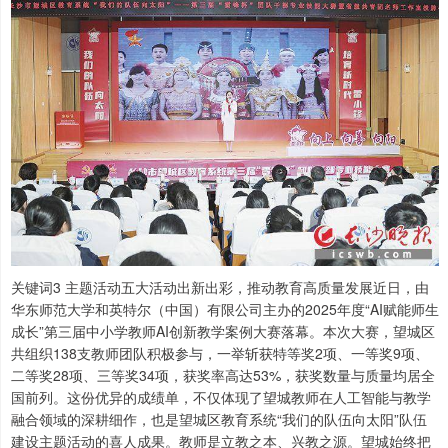
关键词3 主题活动五大活动出新出彩，推动教育高质量发展近日，由
华东师范大学和英特尔（中国）有限公司主办的2025年度“AI赋能师生
成长”第三届中小学教师AI创新教学案例大赛落幕。本次大赛，望城区
共组织138支教师团队积极参与，一举斩获特等奖2项、一等奖9项、
二等奖28项、三等奖34项，获奖率高达53%，获奖数量与质量均居全
国前列。这份优异的成绩单，不仅体现了望城教师在人工智能与教学
融合领域的深耕细作，也是望城区教育系统“我们的队伍向太阳”队伍
建设主题活动的喜人成果。教师是立教之本、兴教之源。望城始终把