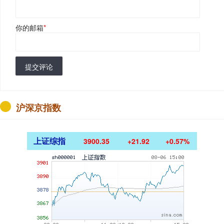
你的邮箱
*
提交评论
沪深京指数
上证综指
3900.35
+21.92
+0.57%