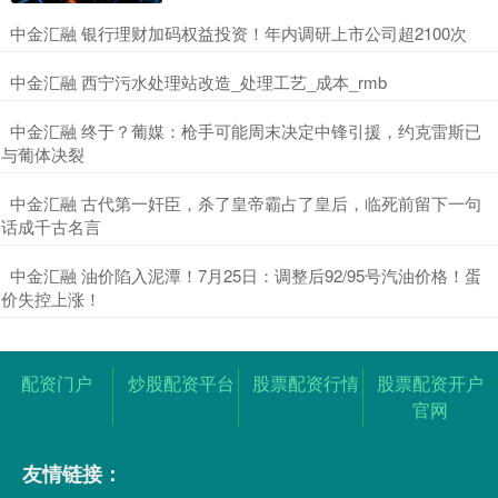
​中金汇融 银行理财加码权益投资！年内调研上市公司超2100次
​中金汇融 西宁污水处理站改造_处理工艺_成本_rmb
​中金汇融 终于？葡媒：枪手可能周末决定中锋引援，约克雷斯已
与葡体决裂
​中金汇融 古代第一奸臣，杀了皇帝霸占了皇后，临死前留下一句
话成千古名言
​中金汇融 油价陷入泥潭！7月25日：调整后92/95号汽油价格！蛋
价失控上涨！
配资门户
炒股配资平台
股票配资行情
股票配资开户
官网
友情链接：