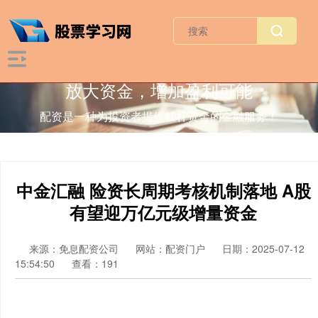
放大资金，增加盈利可能
配资是一种为投资者提供杠杆资金的金融服务！
中金汇融 险资长周期考核机制落地 A股
有望迎万亿元级增量资金
来源：免息配资公司
网站：配资门户
日期：2025-07-12
15:54:50
查看：191