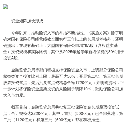
资金矩阵加快形成
今年以来，推动险资入市的举措不断推出。《实施方案》除了明
确对国有保险公司经营绩效全面实行三年以上的长周期考核外，还明
确提出，在现有基础上，大型国有保险公司增加A股（含权益类基
金）投资规模和实际比例，其中从2025年起每年新增保费的30%用于
投资A股。
金融监管总局等部门积极支持保险资金入市，上调部分保险公司
权益类资产投资比例上限，最高可达50%；开展第二批、第三批长期
股票投资试点，先后批复试点资格总金额1720亿元；并明确提出，下
一步计划将保险资金股票投资的风险因子调降10%，鼓励保险公司加
大入市力度。
截至目前，金融监管总局共批复三批保险资金长期股票投资试
点，合计规模达2220亿元。其中，首批（500亿元）已全部落地，第
二批（1120亿元）和第三批（600亿元）都在积极推进。