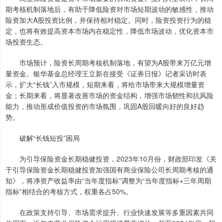
期考核机制落地后，有助于降低险资对市场短期波动的敏感性，推动
险资加大A股投资比例，并保持相对稳定。同时，险资投资行为的稳
定，也将有效提高资本市场内在稳定性，降低市场波动，优化资本市
场投资生态。
市场预计，险资长周期考核机制落地，有望为A股带来万亿元增
量资金。银华基金总经理王立新在接受《证券日报》记者采访时表
示，扩大“长钱”入市规模，短期来看，将给市场带来大规模增量资
金；长期来看，将显著改善市场的资金结构，增强市场韧性和抗风险
能力，推动形成价值投资的市场氛围，巩固A股回暖向好的良好趋
势。
破解“长钱短投”困局
为引导保险资金长期稳健投资，2023年10月份，财政部印发《关
于引导保险资金长期稳健投资加强国有商业保险公司长周期考核的通
知》，将净资产收益率由“当年度指标”调整为“当年度指标+三年周期
指标”相结合的考核方式，权重各占50%。
在政策支持引导、市场需求提升、行业快速发展等多重因素共同