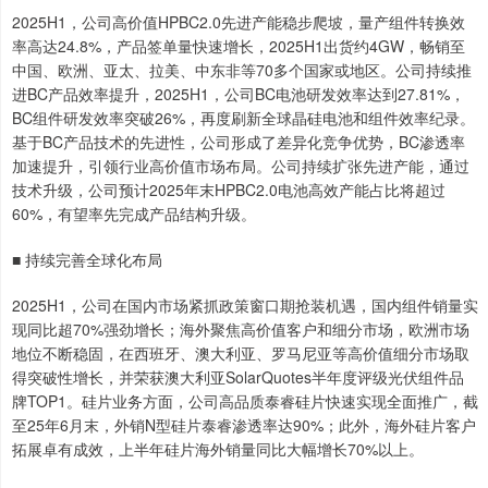
2025H1，公司高价值HPBC2.0先进产能稳步爬坡，量产组件转换效
率高达24.8%，产品签单量快速增长，2025H1出货约4GW，畅销至
中国、欧洲、亚太、拉美、中东非等70多个国家或地区。公司持续推
进BC产品效率提升，2025H1，公司BC电池研发效率达到27.81%，
BC组件研发效率突破26%，再度刷新全球晶硅电池和组件效率纪录。
基于BC产品技术的先进性，公司形成了差异化竞争优势，BC渗透率
加速提升，引领行业高价值市场布局。公司持续扩张先进产能，通过
技术升级，公司预计2025年末HPBC2.0电池高效产能占比将超过
60%，有望率先完成产品结构升级。
■ 持续完善全球化布局
2025H1，公司在国内市场紧抓政策窗口期抢装机遇，国内组件销量实
现同比超70%强劲增长；海外聚焦高价值客户和细分市场，欧洲市场
地位不断稳固，在西班牙、澳大利亚、罗马尼亚等高价值细分市场取
得突破性增长，并荣获澳大利亚SolarQuotes半年度评级光伏组件品
牌TOP1。硅片业务方面，公司高品质泰睿硅片快速实现全面推广，截
至25年6月末，外销N型硅片泰睿渗透率达90%；此外，海外硅片客户
拓展卓有成效，上半年硅片海外销量同比大幅增长70%以上。