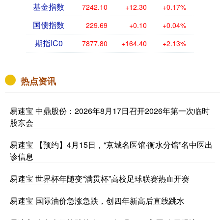
基金指数
7242.10
+12.30
+0.17%
国债指数
229.69
+0.10
+0.04%
期指IC0
7877.80
+164.40
+2.13%
热点资讯
易速宝 中鼎股份：2026年8月17日召开2026年第一次临时
股东会
易速宝 【预约】4月15日，“京城名医馆·衡水分馆”名中医出
诊信息
易速宝 世界杯年随变“满贯杯”高校足球联赛热血开赛
易速宝 国际油价急涨急跌，创四年新高后直线跳水