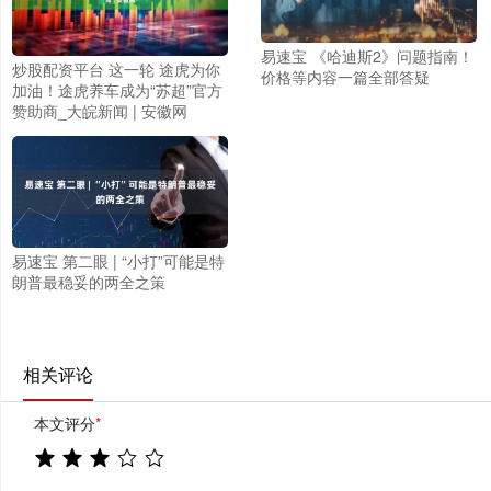
易速宝 《哈迪斯2》问题指南！
炒股配资平台 这一轮 途虎为你
价格等内容一篇全部答疑
加油！途虎养车成为“苏超”官方
赞助商_大皖新闻 | 安徽网
易速宝 第二眼 | “小打”可能是特
朗普最稳妥的两全之策
相关评论
本文评分
*