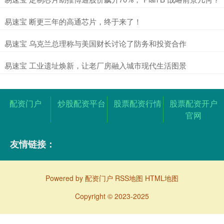
​易速宝 断更三年的高通芯片，终于来了！
​易速宝 乌克兰总理称与美国财长讨论了防务和投资合作
​易速宝 工业遗址焕新，让老厂房融入城市现代生活图景
配资门户
炒股配资平台
股票配资行情
股票配资开户
官网
友情链接：
Powered by
配资门户
RSS地图
HTML地图
Copyright
© 2023-2025