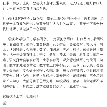
鞋带、和孩子上街，教会孩子遵守交通规则，走人行道，红灯停绿灯
行，横穿马路要看清两边车辆。
7，必须让6岁孩子，练坐功，孩子上课40分钟坐不住，需要训练，给
孩子一本有趣的画书，给孩子讲引人入胜的故事，让孩子坐下来全神
贯注地听，鼓励孩子专心画画。
8，必须让6岁孩子，学会写字、一定要把字写好，打好基础，看图识
字，看图说话，读书，发音标准，认识拼音，会读会写，每天写一句
话，认识钟表，会画表，数字，加减法，美术，科学。家长最好让孩
子，把一年级所有课本，语文、数学、美术、音乐、科学等，预习一
遍，语文拼音会读会默写，生字会默写，课文背过默写，每天写一句
话，数学加减法表背过，数学书上的字都认识，会读，认识表，会画
表，会画画，要会做手抄报，会唱儿歌，每天跑步锻炼，体育课才能
不受伤。以上做到，孩子上学轻松，家长轻松，老师轻松，不会总叫
家长去学校，大部分孩子已经先修一年级课程，都会，有些老师不详
细教拼音，一带而过，没学过拼音的孩子，一直都学不会。
祝愿孩子上学一切顺利！