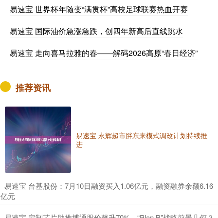
易速宝 世界杯年随变“满贯杯”高校足球联赛热血开赛
易速宝 国际油价急涨急跌，创四年新高后直线跳水
易速宝 走向喜马拉雅的春——解码2026高原“春日经济”
推荐资讯
易速宝 永辉超市胖东来模式调改计划持续推
进
​易速宝 台基股份：7月10日融资买入1.06亿元，融资融券余额6.16
亿元
​易速宝 定制芯片助推博通股价飙升70%，“Plan B”战略前景几何？